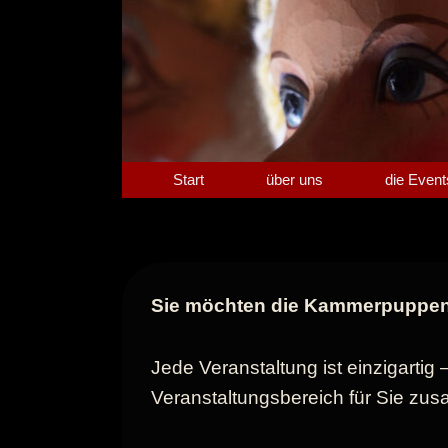
Zum
Inhalt
springen
Start
über uns
die Event
Sie möchten die Kammerpuppensp
Jede Veranstaltung ist einzigartig
Veranstaltungsbereich für Sie zus