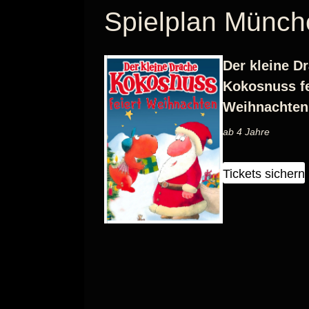
Spielplan Münc
Der kleine D
Kokosnuss fe
Weihnachten
ab 4 Jahre
Tickets sichern