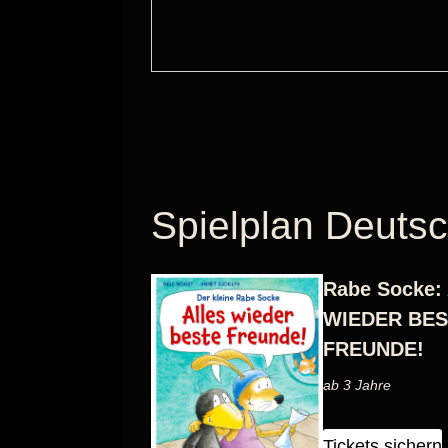
Spielplan Deuts
Rabe Socke:
WIEDER BES
FREUNDE!
ab 3 Jahre
Tickets sichern