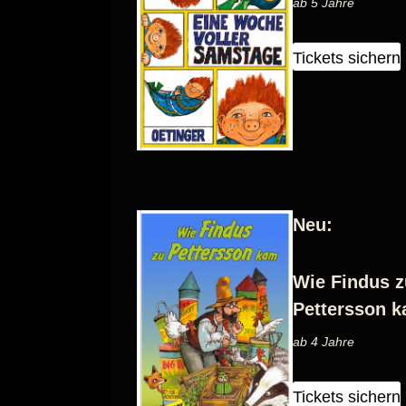
ab 5 Jahre
Tickets sichern
Neu:
Wie Findus z
Pettersson 
ab 4 Jahre
Tickets sichern